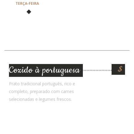
TERÇA-FEIRA
QUARTA-FEIRA
QUINTA-FEIRA
SEXTA-FEIRA
SÁBADO
Cozido à portuguesa
$
Prato tradicional português, rico e
completo, preparado com carnes
selecionadas e legumes frescos.