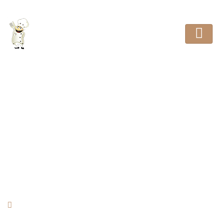
Sustiva Stevsync
HOME
REVIEW
SUSTIVA STEVSYNC